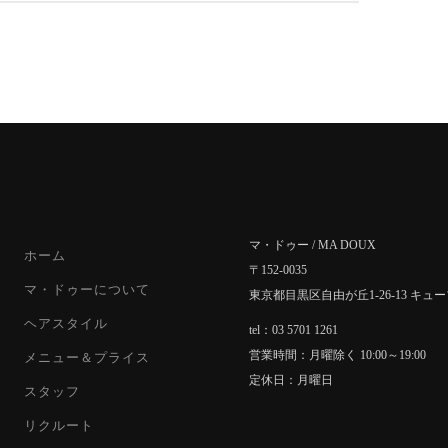
マ・ドゥー / MA DOUX
ホーム
〒152-0035
マ・ドゥーについて
東京都目黒区自由が丘1-26-13 キュ
ヘアスタイル
tel：03 5701 1261
営業時間：月曜除く 10:00～19:00
メニュー＆プライス
定休日：月曜日
スタッフ
リクルート