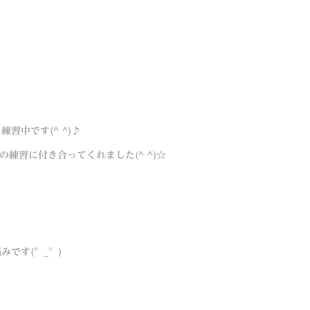
習中です(^ ^)♪
練習に付き合ってくれました(^ ^)☆
です(°_°)