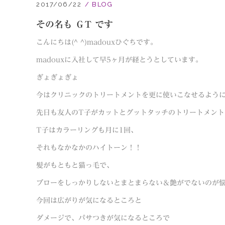
2017/06/22
BLOG
その名も ＧT です
こんにちは(^ ^)madouxひぐちです。
madouxに入社して早5ヶ月が経とうとしています。
ぎょぎょぎょ
今はクリニックのトリートメントを更に使いこなせるように練
先日も友人のT子がカットとグットタッチのトリートメントの
T子はカラーリングも月に1回、
それもなかなかのハイトーン！！
髪がもともと猫っ毛で、
ブローをしっかりしないとまとまらない＆艶がでないのが悩み
今回は広がりが気になるところと
ダメージで、パサつきが気になるところで