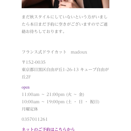
まだ秋スタイルにしていないという方がいまし
たら本日まだ予約に空きがございますのでご連
絡お待ちしております。
フランス式ドライカット madoux
〒152-0035
東京都目黒区自由が丘1-26-13 キューブ自由が
丘2F
open
11:00am ～ 21:00pm (火 ～ 金)
10:00am ～ 19:00pm (土 ・ 日 ・ 祝日)
月曜定休
0357011261
ネットのご予約はこちらから