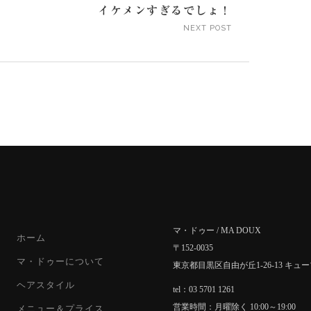
イケメンすぎるでしょ！
NEXT POST
マ・ドゥー / MA DOUX
ホーム
〒152-0035
マ・ドゥーについて
東京都目黒区自由が丘1-26-13 キュ
ヘアスタイル
tel：03 5701 1261
営業時間：月曜除く 10:00～19:00
メニュー＆プライス