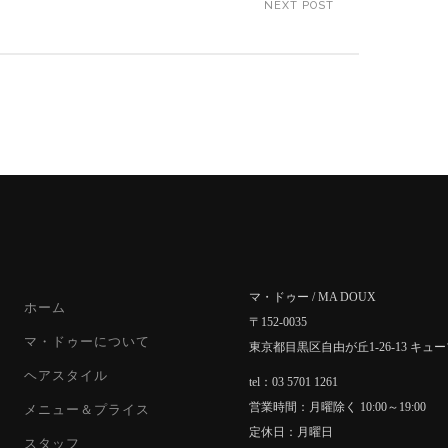
NEXT POST
マ・ドゥー / MA DOUX
ホーム
〒152-0035
マ・ドゥーについて
東京都目黒区自由が丘1-26-13 キュ
ヘアスタイル
tel：03 5701 1261
営業時間：月曜除く 10:00～19:00
メニュー＆プライス
定休日：月曜日
スタッフ