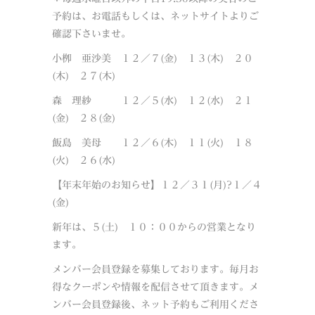
予約は、お電話もしくは、ネットサイトよりご
確認下さいませ。
小栁 亜沙美 １２／７(金) １３(木) ２０
(木) ２７(木)
森 理紗 １２／５(水) １２(水) ２１
(金) ２８(金)
飯島 美母 １２／６(木) １１(火) １８
(火) ２６(水)
【年末年始のお知らせ】１２／３１(月)?１／４
(金)
新年は、５(土) １０：００からの営業となり
ます。
メンバー会員登録を募集しております。毎月お
得なクーポンや情報を配信させて頂きます。メ
ンバー会員登録後、ネット予約もご利用くださ