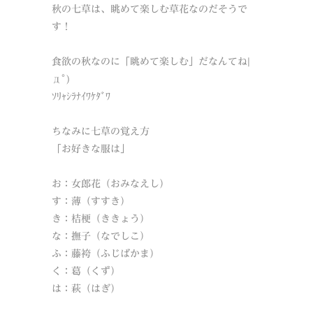
秋の七草は、眺めて楽しむ草花なのだそうで
す！
食欲の秋なのに「眺めて楽しむ」だなんてね|
дﾟ)
ｿﾘｬｼﾗﾅｲﾜｹﾀﾞﾜ
ちなみに七草の覚え方
「お好きな服は」
お：女郎花（おみなえし）
す：薄（すすき）
き：桔梗（ききょう）
な：撫子（なでしこ）
ふ：藤袴（ふじばかま）
く：葛（くず）
は：萩（はぎ）