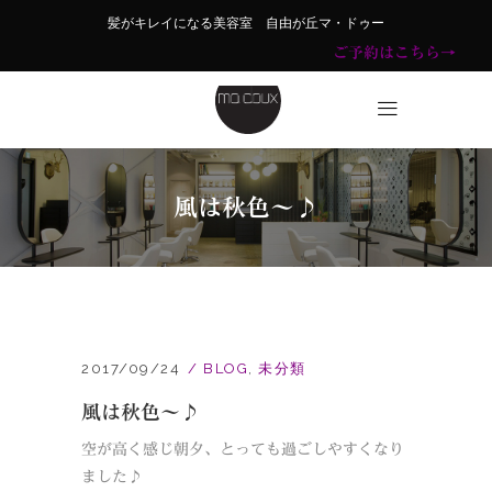
髪がキレイになる美容室 自由が丘マ・ドゥー
ご予約はこちら→
風は秋色～♪
2017/09/24
BLOG
,
未分類
風は秋色～♪
空が高く感じ朝夕、とっても過ごしやすくなり
ました♪