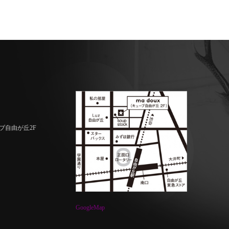
ーブ自由が丘2F
GoogleMap