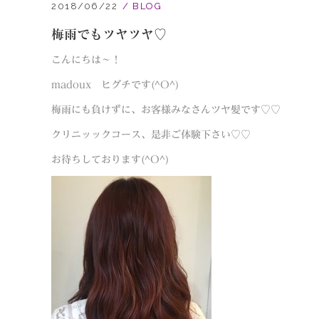
2018/06/22
BLOG
梅雨でもツヤツヤ♡
こんにちは～！
madoux ヒグチです(^O^)
梅雨にも負けずに、お客様みなさんツヤ髪です♡♡
クリニッックコース、是非ご体験下さい♡♡
お待ちしております(^O^)