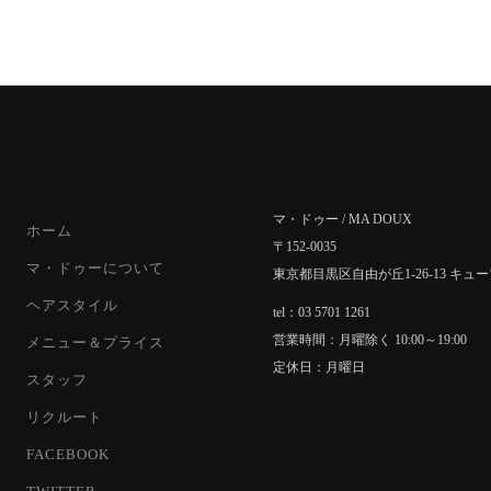
マ・ドゥー / MA DOUX
ホーム
〒152-0035
マ・ドゥーについて
東京都目黒区自由が丘1-26-13 キュ
ヘアスタイル
tel：03 5701 1261
営業時間：月曜除く 10:00～19:00
メニュー＆プライス
定休日：月曜日
スタッフ
リクルート
FACEBOOK