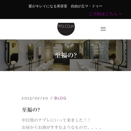
髪がキレイになる美容室 自由が丘マ・ドゥー
ご予約はこちら→
至福の?
2013/02/20
BLOG
至福の?
中目黒のナプレにいって来ました！！
お昼からお酒がすすむようなもので、、、。