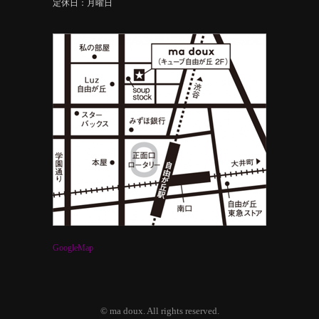
定休日：月曜日
GoogleMap
© ma doux. All rights reserved.